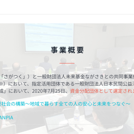
事 業 概 要
「さがつく」）と一般財団法人未来基金ながさきとの共同事業
※）において、指定活用団体である一般財団法人日本民間公益
」において、2020年7月25日、
資金分配団体として選定され
型社会の構築～地域で暮らす全ての人の安心と未来をつなぐ～
NPIA