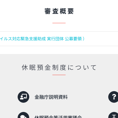
審 査 概 要
ルス対応緊急支援助成 実行団体 公募要領 ）
休 眠 預 金 制 度 に つ い て
金融庁説明資料
休眠預金等活用審議会