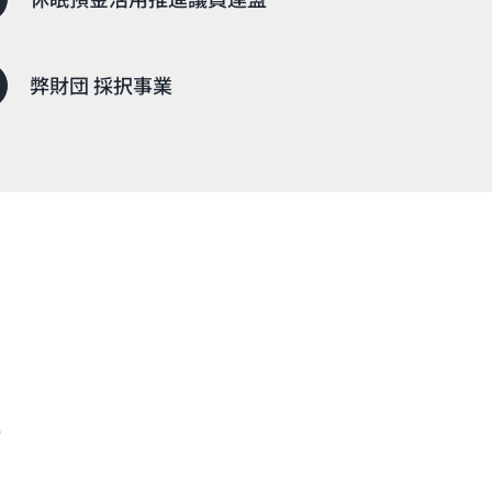
弊財団 採択事業
て