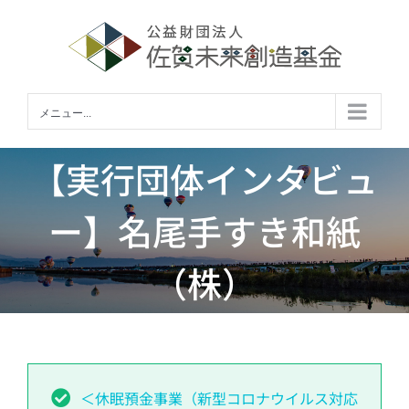
Skip
to
content
メニュー...
【実行団体インタビュ
ー】名尾手すき和紙
（株）
＜休眠預金事業（新型コロナウイルス対応