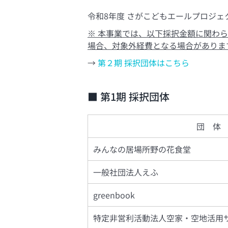
令和8年度 さがこどもエールプロジ
※ 本事業では、以下採択金額に関わ
場合、対象外経費となる場合がありま
→
第２期 採択団体はこちら
■ 第1期 採択団体
団 体
みんなの居場所野の花食堂
一般社団法人えふ
greenbook
特定非営利活動法人空家・空地活用サ