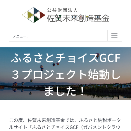
Skip
to
content
メニュー...
ふるさとチョイスGCF
３プロジェクト始動し
ました！
この度、佐賀未来創造基金では、ふるさと納税ポータ
ルサイト「ふるさとチョイスGCF（ガバメントクラウ