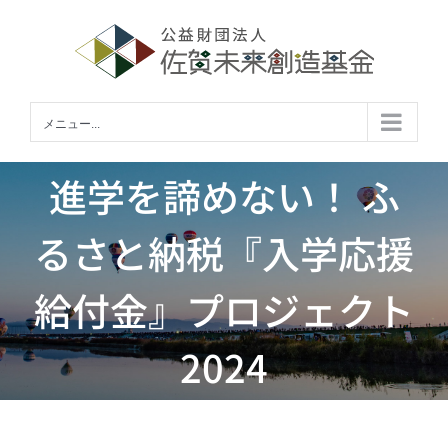
Skip
to
content
メニュー...
進学を諦めない！ ふ
るさと納税『入学応援
給付金』プロジェクト
2024