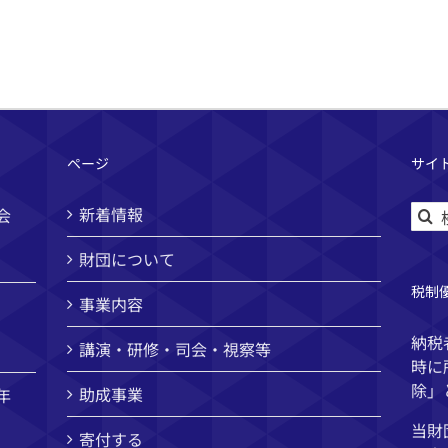
ページ
サイ
検
新着情報
会
索
財団について
…
税制
事業内容
納税
講演・研修・司会・視察等
時に
除」
助成事業
年
当財
寄付する