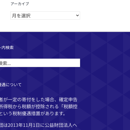
アーカイブ
ア
ー
カ
イ
ブ
ト内検索
優遇について
者が一定の寄付をした場合、確定申告
所得税から税額が控除される「税額控
という税制優遇措置があります。
団は2013年11月1日に公益財団法人へ