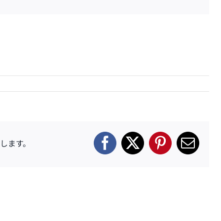
します。
Facebook
X
Pinterest
電
子
メ
ー
ル