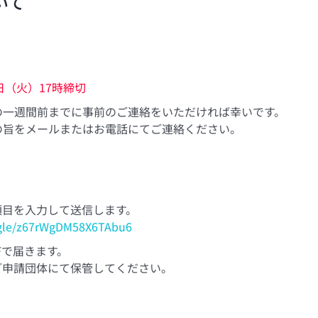
いて
0日（火）17時締切
の一週間前までに事前のご連絡をいただければ幸いです。
の旨をメールまたはお電話にてご連絡ください。
項目を入力して送信します。
s.gle/z67rWgDM58X6TAbu6
Fで届きます。
ご申請団体にて保管してください。