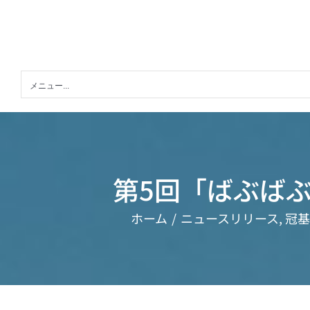
Skip
to
content
メニュー...
第5回「ばぶば
ホーム
ニュースリリース
冠基