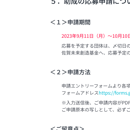
５．助成の応募申請につ
＜１＞申請期間
2023年9月11日（月）～10月1
応募を予定する団体は、〆切日
佐賀未来創造基金へ、応募予定
＜２＞申請方法
申請エントリーフォームより各
フォームアドレス
https://form
※入力送信後、ご申請内容がPD
ご申請原本の写しとして、必ず
＜ご留意点＞