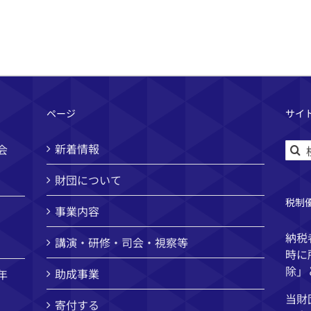
ページ
サイ
検
新着情報
会
索
財団について
…
税制
事業内容
納税
講演・研修・司会・視察等
時に
除」
助成事業
年
当財
寄付する