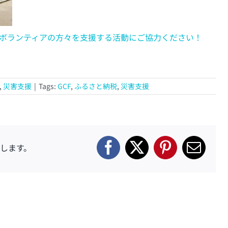
地ボランティアの方々を支援する活動にご協力ください！
,
災害支援
|
Tags:
GCF
,
ふるさと納税
,
災害支援
します。
Facebook
X
Pinterest
電
子
メ
ー
ル