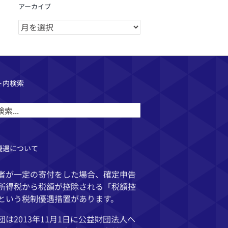
アーカイブ
ア
ー
カ
イ
ブ
ト内検索
優遇について
者が一定の寄付をした場合、確定申告
所得税から税額が控除される「税額控
という税制優遇措置があります。
団は2013年11月1日に公益財団法人へ