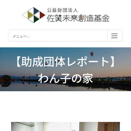
Skip
to
content
メニュー...
【助成団体レポート】
わん子の家