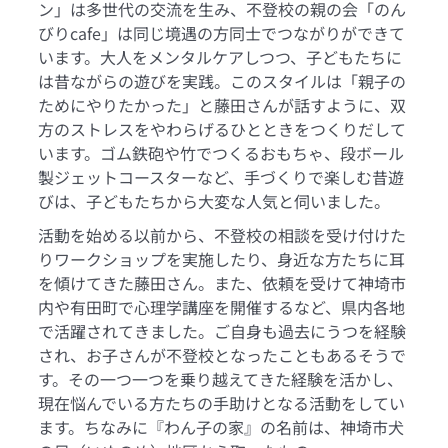
ン」は多世代の交流を生み、不登校の親の会「のん
びりcafe」は同じ境遇の方同士でつながりができて
います。大人をメンタルケアしつつ、子どもたちに
は昔ながらの遊びを実践。このスタイルは「親子の
ためにやりたかった」と藤田さんが話すように、双
方のストレスをやわらげるひとときをつくりだして
います。ゴム鉄砲や竹でつくるおもちゃ、段ボール
製ジェットコースターなど、手づくりで楽しむ昔遊
びは、子どもたちから大変な人気と伺いました。
活動を始める以前から、不登校の相談を受け付けた
りワークショップを実施したり、身近な方たちに耳
を傾けてきた藤田さん。また、依頼を受けて神埼市
内や有田町で心理学講座を開催するなど、県内各地
で活躍されてきました。ご自身も過去にうつを経験
され、お子さんが不登校となったこともあるそうで
す。その一つ一つを乗り越えてきた経験を活かし、
現在悩んでいる方たちの手助けとなる活動をしてい
ます。ちなみに『わん子の家』の名前は、神埼市犬