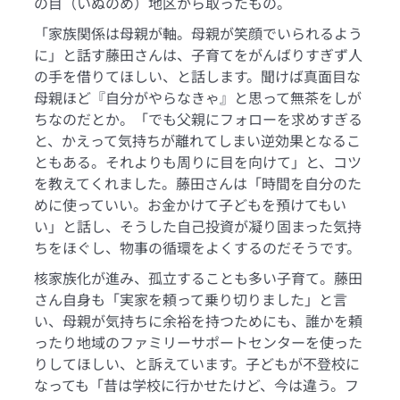
の目（いぬのめ）地区から取ったもの。
「家族関係は母親が軸。母親が笑顔でいられるよう
に」と話す藤田さんは、子育てをがんばりすぎず人
の手を借りてほしい、と話します。聞けば真面目な
母親ほど『自分がやらなきゃ』と思って無茶をしが
ちなのだとか。「でも父親にフォローを求めすぎる
と、かえって気持ちが離れてしまい逆効果となるこ
ともある。それよりも周りに目を向けて」と、コツ
を教えてくれました。藤田さんは「時間を自分のた
めに使っていい。お金かけて子どもを預けてもい
い」と話し、そうした自己投資が凝り固まった気持
ちをほぐし、物事の循環をよくするのだそうです。
核家族化が進み、孤立することも多い子育て。藤田
さん自身も「実家を頼って乗り切りました」と言
い、母親が気持ちに余裕を持つためにも、誰かを頼
ったり地域のファミリーサポートセンターを使った
りしてほしい、と訴えています。子どもが不登校に
なっても「昔は学校に行かせたけど、今は違う。フ