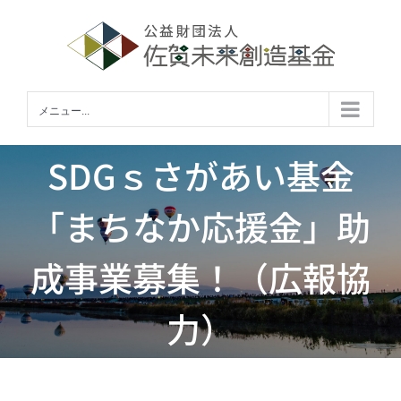
Skip
to
content
メニュー...
SDGｓさがあい基金
「まちなか応援金」助
成事業募集！（広報協
力）