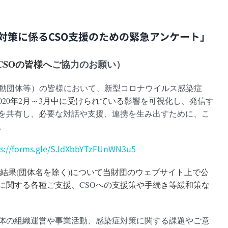
対策に係るCSO支援のための緊急アンケート」
CSO
の皆様へ
ご協力のお願い）
活動団体等）の皆様において、新型コロナウイルス感染症
020
年
2
月～
3
月中に受けられている
影響を可視化し、発信す
を共有し、必要な対話や支援、連携を生み出すために、こ
。
ps://forms.gle/SJdXbbYTzFUnWN3u5
 結果
(
団体名を除く
)
について当財団のウェブサイト上で公
に関する各種ご支援、
CSO
への支援策や手続き等緩和策な
体の組織運営や事業活動、感染症対策に関する課題やご意