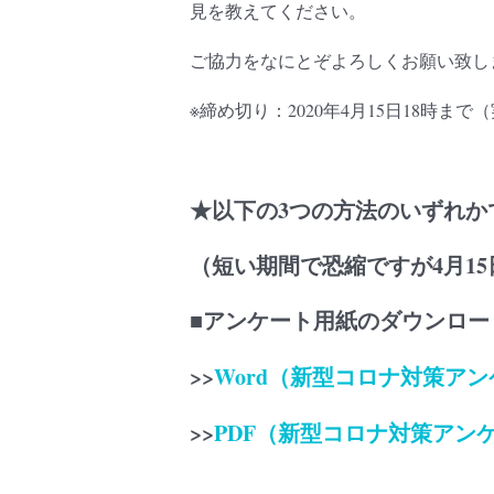
見を教えてください。
ご協力をなにとぞよろしくお願い致し
※
締め切り：
2020
年
4
月
15
日18時まで
★以下の3つの方法のいずれか
（短い期間で恐縮ですが4月1
■アンケート用紙のダウンロー
>>
Word（新型コロナ対策ア
>>
PDF（新型コロナ対策アン