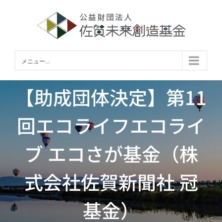
Skip
to
content
メニュー...
【助成団体決定】第11
回エコライフエコライ
ブ エコさが基金（株
式会社佐賀新聞社 冠
基金）