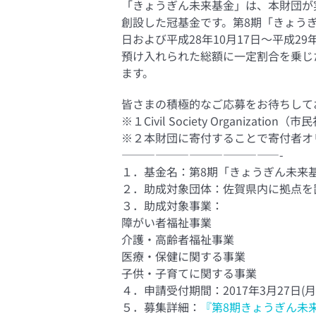
「きょうぎん未来基金」は、本財団が
創設した冠基金です。第8期「きょうぎ
日および平成28年10月17日～平成2
預け入れられた総額に一定割合を乗じ
ます。
皆さまの積極的なご応募をお待ちして
※１Civil Society Organizatio
※２本財団に寄付することで寄付者オ
——————————————-
１．基金名：第8期「きょうぎん未来
２．助成対象団体：佐賀県内に拠点を
３．助成対象事業：
障がい者福祉事業
介護・高齢者福祉事業
医療・保健に関する事業
子供・子育てに関する事業
４．申請受付期間：2017年3月27日(月) 
５．募集詳細：
『第8期きょうぎん未