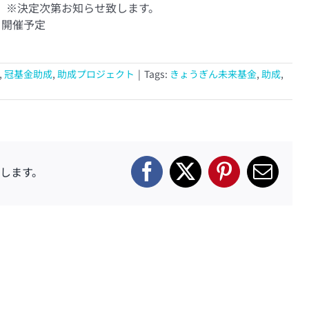
定 ※決定次第お知らせ致します。
）開催予定
,
冠基金助成
,
助成プロジェクト
|
Tags:
きょうぎん未来基金
,
助成
,
します。
Facebook
X
Pinterest
電
子
メ
ー
ル