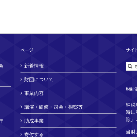
ページ
サイ
検
新着情報
会
索
財団について
…
税制
事業内容
納税
講演・研修・司会・視察等
時に
除」
助成事業
年
当財
寄付する