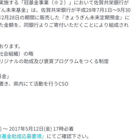
実施する「冠基金事業（※２）」において佐賀共栄銀行が
ん未来基金」は、佐賀共栄銀行が平成28年7月1日～9月30
9年2月28日の期間に販売した『きょうぎん未来定期預金』に
た金額を、同銀行よりご寄付いただくことにより組成され
おります。
n（市民社会組織）の略
リジナルの助成及び褒賞プログラムをつくる制度
基金」
置き、県内にて活動を行うCSO
～ 2017年5月12日(金) 17時必着
来基金助成応募要項』
にてご確認下さい。