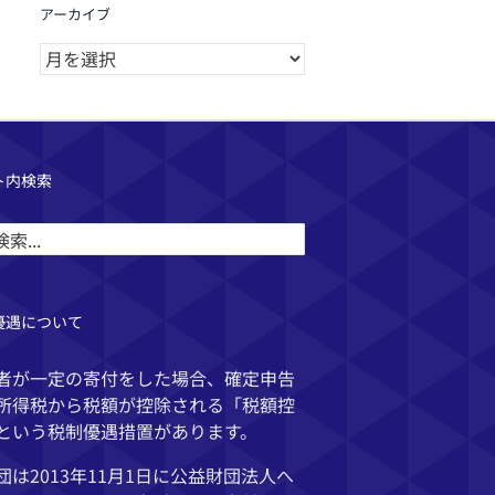
アーカイブ
ア
ー
カ
イ
ブ
ト内検索
優遇について
者が一定の寄付をした場合、確定申告
所得税から税額が控除される「税額控
という税制優遇措置があります。
団は2013年11月1日に公益財団法人へ