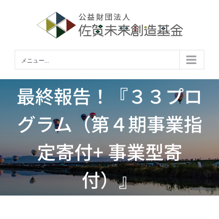
Skip
to
content
メニュー...
最終報告！『３３プロ
グラム（第４期事業指
定寄付+ 事業型寄
付）』