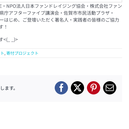
OE・NPO法人日本ファンドレイジング協会・株式会社ファン
賀県庁アフターファイブ講演会・佐賀市市民活動プラザ・
ターはじめ、ご登壇いただく著名人・実践者の皆様のご協力
す！
_ _)>
ント
,
寄付プロジェクト
します。
Facebook
X
Pinterest
電
子
メ
ー
ル