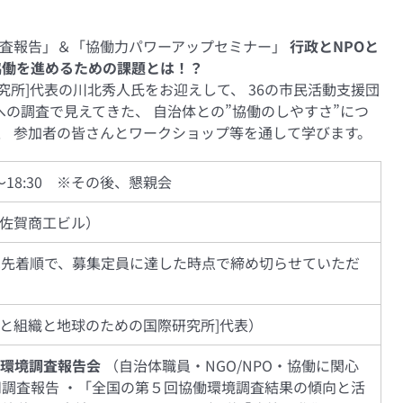
調査報告」＆「協働力パワーアップセミナー」
行政とNPOと
協働を進めるための課題とは！？
研究所]代表の川北秀人氏をお迎えして、 36の市民活動支援団
への調査で見えてきた、 自治体との”協働のしやすさ”につ
、 参加者の皆さんとワークショップ等を通して学びます。
0～18:30 ※その後、懇親会
佐賀商工ビル）
は先着順で、募集定員に達した時点で締め切らせていただ
[人と組織と地球のための国際研究所]代表）
環境調査報告会
（自治体職員・NGO/NPO・協働に関心
■調査報告 ・「全国の第５回協働環境調査結果の傾向と活