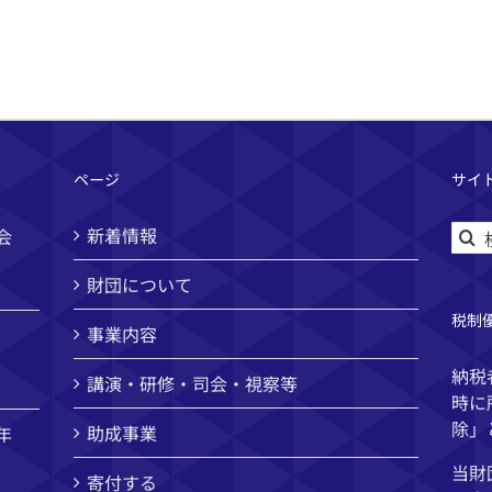
ページ
サイ
検
新着情報
会
索
財団について
…
税制
事業内容
納税
講演・研修・司会・視察等
時に
除」
助成事業
年
当財
寄付する