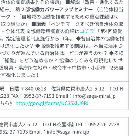
自治体の調査結果とその課題」 ■解説「改善・進化するた
組み」 第２部
協働力パワーアップセミナー
（自治体担当
ワーク ・「自地域の協働を推進するための重点課題は何
う取り組むか」 ■講義「ベンチマークすべき他自治体の取
有・全体発表 ※協働環境調査の詳細は
コチラ
「第4回協働
5年。指定管理者制度施行から11年。 ◆各自治体の協働を推
け進化したか？ ◆協働を推進する制度は、本当に活用さ
みづくりが進んでいる自治体は、どこが違うのか？ ◆多様
「総働」をどう進めるか？ 協働のしくみを可視化した世
都道府県・県庁所在地市・政令市＋中核市・小都市 255自
を可視化しました！
日隈 〒840-0813 佐賀県佐賀市唐人2-5-12 TOJIN
28 FAX：0952-37-7193 Email：info@saga-mirai.jp
こちら》
http://goo.gl/forms/UC35XlU9PJ
賀市唐人2-5-12 TOJIN茶屋3階 TEL：0952-26-2228
52-37-7193 Email：info@saga-mirai.jp