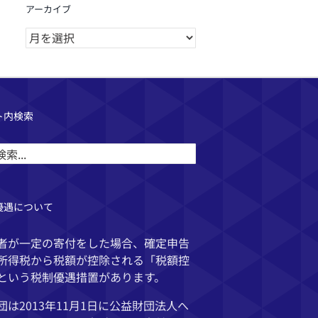
アーカイブ
ア
ー
カ
イ
ブ
ト内検索
優遇について
者が一定の寄付をした場合、確定申告
所得税から税額が控除される「税額控
という税制優遇措置があります。
団は2013年11月1日に公益財団法人へ