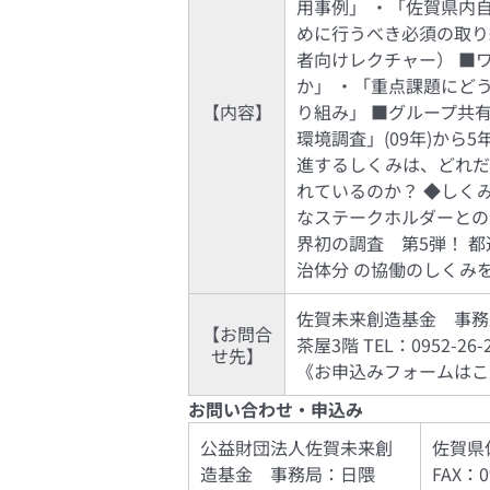
用事例」 ・「佐賀県内
めに行うべき必須の取り
者向けレクチャー） ■
か」 ・「重点課題にど
【内容】
り組み」 ■グループ共
環境調査」(09年)から
進するしくみは、どれだ
れているのか？ ◆しく
なステークホルダーとの
界初の調査 第5弾！ 
治体分 の協働のしくみ
佐賀未来創造基金 事務局 
【お問合
茶屋3階 TEL：0952-26-22
せ先】
《お申込みフォームは
お問い合わせ・申込み
公益財団法人佐賀未来創
佐賀県佐
造基金 事務局：日隈
FAX：09