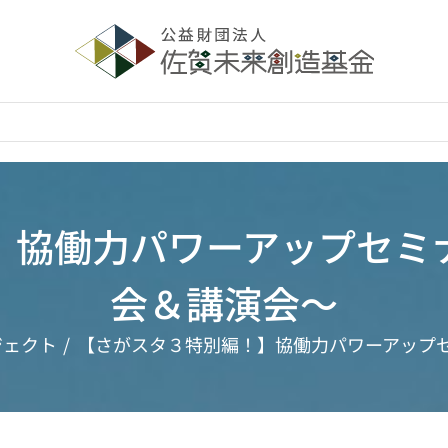
】協働力パワーアップセミ
会＆講演会～
ジェクト
【さがスタ３特別編！】協働力パワーアップ