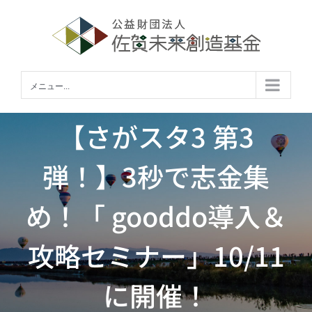
Skip
to
content
メニュー...
【さがスタ3 第3
弾！】3秒で志金集
め！「 gooddo導入＆
攻略セミナー」10/11
に開催！