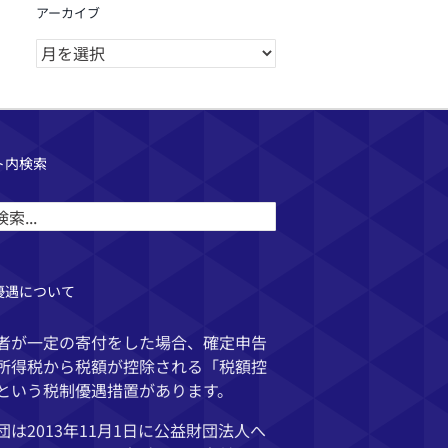
アーカイブ
ア
ー
カ
イ
ブ
ト内検索
優遇について
者が一定の寄付をした場合、確定申告
所得税から税額が控除される「税額控
という税制優遇措置があります。
団は2013年11月1日に公益財団法人へ