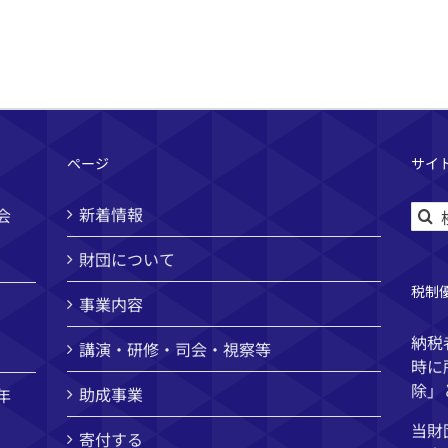
ページ
サイ
検
新着情報
会
索
財団について
…
税制
事業内容
納税
講演・研修・司会・視察等
時に
除」
助成事業
年
当財
寄付する