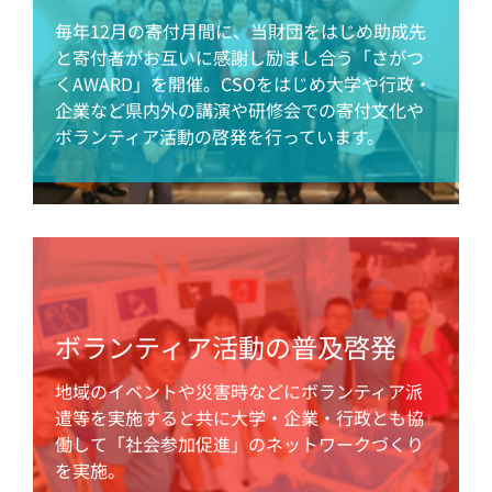
毎年12月の寄付月間に、当財団をはじめ助成先
と寄付者がお互いに感謝し励まし合う「さがつ
くAWARD」を開催。CSOをはじめ大学や行政・
企業など県内外の講演や研修会での寄付文化や
ボランティア活動の啓発を行っています。
ボランティア活動の普及啓発
地域のイベントや災害時などにボランティア派
遣等を実施すると共に大学・企業・行政とも協
働して「社会参加促進」のネットワークづくり
を実施。