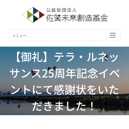
Skip
to
content
メニュー...
【御礼】テラ・ルネッ
サンス25周年記念イベ
ントにて感謝状をいた
だきました！