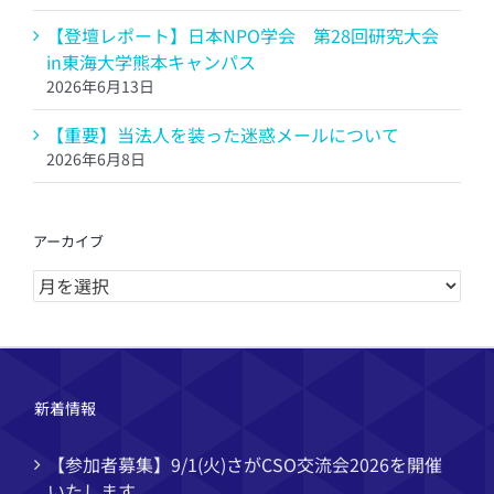
【登壇レポート】日本NPO学会 第28回研究大会
in東海大学熊本キャンパス
2026年6月13日
【重要】当法人を装った迷惑メールについて
2026年6月8日
アーカイブ
ア
ー
カ
イ
ブ
新着情報
【参加者募集】9/1(火)さがCSO交流会2026を開催
いたします