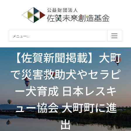
Skip
to
content
メニュー...
【佐賀新聞掲載】大町
で災害救助犬やセラピ
ー犬育成 日本レスキ
ュー協会 大町町に進
出