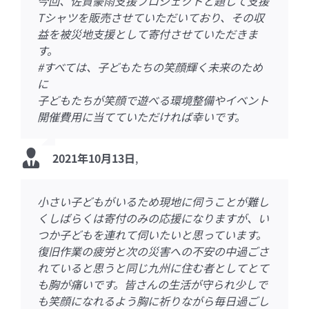
今回、佐賀豪雨支援プロジェクトと題して支援
大変な状況の中だと思いますが、１日でも早
日頃よりボランティア活動をしていただきまし
自身が自然災害にあったことはなく大変さは想
継続的な活動にいつも感心して自分が何をすべ
2年前に続く災害でほんとうに大変なことでし
1日も早い復旧をお祈りします
昨年の球磨川流域へのご支援ありがとうござい
度重なる災害で大変な状況とは思いますが，今
まだまだ暑い日が続いていますので、体調に気
実家が令和元年の災害に続き、今回もボランテ
2年前いちにちボランティアに伺いましたが、
佐賀出身の友人から親戚のおうちが今年も浸水
丁寧で迅速な災害支援、本当にお疲れさまで
おもやい、おーえんしてます！気持ちだけでも
頑張ってください。
武雄市民として心より感謝申し上げます。
頑張れ、佐賀！ 頑張れ、隆太！
微力ではありますが、応援しています。
この度の水害、心よりお見舞い申し上げます。
少額ですがよろしくおねがいします。みなさま
令和元年の災害の際は大変お世話になりまし
微力ではありますが、応援しています。皆さま
活動報告書ありがとうございました。皆様体調
長期にわたる支援ありがとうございます！
サポウィズからおもやいさんの活動を知り、本
おもやいさんの活動が、地元での防災の取り組
Twitterでいつも活動をみております。応援して
これからも応援しています
Tシャツを販売させていただいており、その収
く、ゆっくりと、穏やかに過ごせる日々がきま
て有り難うございます。
像を超えているのだろうと思います。それでも
きか考えさせられます。
ょう。現地でのサポートには行けませんが少し
ました。皆さん、今もたいへんな時だと思いま
できることはこれぐらいしかありません。微力
を付けて下さい
ィアの方々に大変お世話になりました。本当に
ふたたびの被災で本当に言葉になりません。鈴
してしまったと聞きました.
す。
つながらせて下さい！
気持ちばかりで申し訳ありませんが、何かの足
お一人おひとりが、ほっとできることをお祈り
た。拠点を移転されたとの事お疲れ様です。少
のご健康、ご活躍を心よりお祈り申し上げま
に気をつけて下さいませ。僅かですが、寄付を
当は出向いてお手伝いをしたいのですが色々な
みの参考になります。今後も様々な情報を期待
います！
益を被災地支援として寄付させていただきま
す様に。
これからも寄付の支援を続けていきたいと思い
少しずつ変化は訪れると思います。昨日よりも
でも役に立ててもらえればと思います。新型コ
すが、どうぞ体調に気を付けてください。共に
ながら地域の皆様の再興をお祈りいたします。
感謝しています。
木隆太さんはじめ、みなさんがまた前を向こう
コロナウイルスで距離を取る必要がある中での
皆さんの生活が少しでも早く穏やかなものにな
しになれば幸いです
しております。
ない額で申し訳ありません。
す。
させていただきます。
ことで勇気がなく、コロナもありで‥
しています。お体に気をつけて下さいね。
2021年8月29日
2021年8月18日
2021年8月18日
2021年8月16日
2021年8月16日
2021年7月4日
2020年12月23日
,
,
,
,
,
,
,
す。
心から願っております。
ます。どうか健康に気を付けてお過ごし下さ
少しでもいい今日、明日のために。微額ですが
ロナの感染拡大と暑い日が続きますが体に気を
一歩一歩ですね。応援いたします！
とされている姿に、敬意をいだきます。長い奮
支援方法を探しており、本件見つけました。雨
りますように。
ほんのすこしの寄付でしかありませんがお役に
2021年9月7日
2021年8月23日
2021年8月21日
2021年1月29日
,
,
,
,
#すべては、子どもたちの笑顔輝く未来のため
い。
お役立てください。
つけてください。
闘になりますが、どうか気晴らししながらユー
と蒸し暑い日が続きます。どうかお体にお気を
たてれたらいいなあと思います。ほんのちょび
2021年8月26日
2021年8月23日
2021年8月16日
2021年8月14日
2021年7月23日
2021年7月11日
2021年7月7日
2021年2月9日
,
,
,
,
,
,
,
,
に
モア忘れず、つづけてください。
つけて下さい。
っとなのに、いつもわざわざ活動のご報告まで
2021年8月28日
,
2021年9月13日
2021年8月22日
,
,
子どもたちが笑顔で遊べる環境整備やイベント
いただきありがとうございます。これからも頑
2021年9月8日
,
2021年9月7日
2021年8月29日
,
,
開催費用に当てていただければ幸いです。
張ってください
2021年8月23日
2021年8月22日
,
,
2021年10月13日
2021年7月4日
,
,
小さい子どもがいるため現地に伺うことが難し
市ボランティアセンターの活動は終了しました
お弁当で被災地にたくさんの笑顔が増えますよ
再び起こってしまった今回の災害。人の力にな
あさイチ見ました。がんばってください。
コロナ禍でとても大変かと思います。少しでも
今の私は現地での支援に出かけられませんがお
支援します。少しでもお力になれたら嬉しいで
回の再びの武雄市での被災の報に、言葉を失い
鈴木隆太さん、スタッフのみなさん、体に気を
コロナで現地でのお手伝いは叶いませんが、応
この度の被害に心を痛めています。
しっかりと体調管理をしながらお願いします。
お身体ご自愛くださいませ。
みなさんどうぞお体壊されませんように。
共に活動できず、心苦しく思っています。いつ
コロナに気を付けて、くれぐれもご健康にご留
微力ですが、何かお力になれればと思います。
出来る事を坦々（激烈な難事に淡々ではなく）
地元に根付いた活動に頭が下がります。このよ
少しですが、災害復旧に宜しくお願いします。
二年前に続く今回の大災害、支援活動、大変だ
今回の豪雨で被害を受けられた方々に、少しで
現地に伺い、サポートできませんが、また平穏
2年前泥出しのお手伝いでお邪魔しました。コ
取り急ぎ今できる支援をします
コロナ禍での災害において活動している皆様本
わずかばかりですがお役立てください。
snsで拝見し胸を痛めております。遠くからお
お手伝いできずにすみません！微力ながら応援
くしばらくは寄付のみの応援になりますが、い
が、まだ隠れたニーズが数多くあると思いま
うに…
るにはおもやいの方々もしっかり食べて休んで
武雄が元気になれますように
もやいさんの活動は以前の災害時からSNSを通
す。
ました。。。現下の新型コロナ感染拡大によ
つけてください。私もできることを支援してい
援いたします。九州人権主事会より
西九州大の皆さんも大丈夫かしらと心配してい
かまた武雄にお伺いするまで、よろしくお願い
意ください。
と成しケンメイに続けられており、深く敬意し
うな形でしか応援できませんが、何かの役に立
と思いますが、被災者に寄り添った対応をよろ
も力になれたら嬉しいです。
な日常を送れることをお祈りいたします。
ロナでなければ駆けつけたい気持ちでいっぱい
皆様どうぞご安全に
当にお疲れ様です。
送りするのみで、もどかしいですが、どうかど
しています。
つか子どもを連れて伺いたいと思っています。
す。おもやいさん、頑張ってください。
ください。
じて拝見していました。
り、武雄市にお手伝いに行けずもどかしい思い
きます
ます。おもやいのみなさんの気持ちを想像する
致します。
ています。
てば幸いです。
しくお願いいたします。自分も仕事のコロナ対
です。少ないですが、少しでも何かの足しにな
必要なものは随時お知らせください
うかお身体に気を付けてご安全にお過ごし頂け
2021年9月6日
2021年8月20日
2021年8月20日
2021年8月19日
2021年8月19日
2021年8月19日
2021年8月18日
,
,
,
,
,
,
,
復旧作業の疲労と次の災害への不安の中過ごさ
必要なものを必要なときにほんの少しですがお
おもやいさんの存在が被災された方の拠り所に
です。こちら広島県でも、各地で中小の土砂被
とつらくなりますが、お手伝いになるなら、
応が落ち着けば、参加させていただきます
ればと思います。やっと平穏な日々を取り戻せ
ますよう！！※当店のお客様からの募金による
2021年9月19日
2021年9月4日
2021年9月2日
2021年8月21日
2021年8月19日
2021年8月18日
2021年8月18日
2021年8月18日
2021年8月16日
,
,
,
,
,
,
,
,
,
れていると思うと同じ九州に住む者としてとて
役に立てれば幸いです。
なりますように願っています。大変だと思いま
災があり、今回は、地元広島県での活動をし始
と、寄付させていただきます。
た、これからローンを返すぞ、と立ち上がった
寄付です。代表してお送りさせて頂きました。
2021年10月8日
2021年8月27日
2021年8月19日
2021年8月19日
2021年8月19日
2021年8月18日
,
,
,
,
,
,
も胸が痛いです。皆さんの生活が守られ少しで
すが宜しくお願いします。
めたところです。
ところにこの災害、皆さん心が折れてしまわな
2021年8月19日
,
も笑顔になれるよう胸に祈りながら毎日過ごし
いか、、、辛いです。ワクチン接種済み、社会
2021年9月14日
2021年8月20日
2021年8月18日
,
,
,