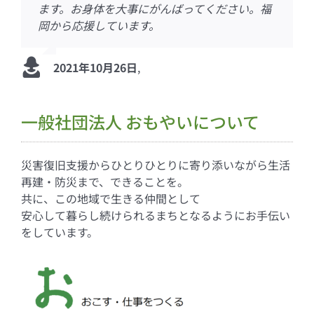
皆さん、安全第一で、お互いに頑張りましょ
ます。お身体を大事にがんばってください。福
福祉士です。動けるときが来たら必ず駆けつけ
2021年9月3日
,
う！
岡から応援しています。
ますね！
2021年9月1日
,
2021年10月26日
2021年8月18日
,
,
一般社団法人 おもやいについて
災害復旧支援からひとりひとりに寄り添いながら生活
再建・防災まで、できることを。
共に、この地域で生きる仲間として
安心して暮らし続けられるまちとなるようにお手伝い
をしています。