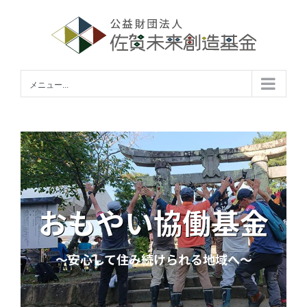
Skip
to
content
メニュー...
おもやい協働基金
〜安心して住み続けられる地域へ〜